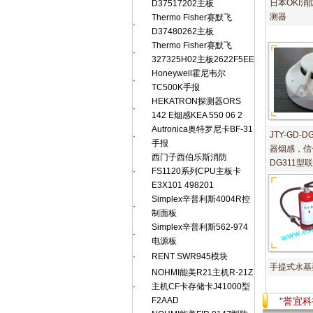
日本OKI消防
D37517202主板
测器
Thermo Fisher赛默飞
·
D37480262主板
Thermo Fisher赛默飞
·
327325H02主板2622F5EE
Honeywell霍尼韦尔
·
TC500K手报
HEKATRON探测器ORS
·
142 E烟感KEA 550 06 2
Autronica奥特罗尼卡BF-31
JTY-GD
·
手报
器烟感，信号
西门子西伯乐斯消防
DG311型
·
FS1120系列CPU主板卡
E3X101 498201
Simplex辛普利斯4004R控
·
制面板
Simplex辛普利斯562-974
·
电源板
·
RENT SWR945模块
手提式水基
NOHMI能美R21主机R-21Z
·
主机CF卡存储卡J41000型
F2AAD
"誉宜