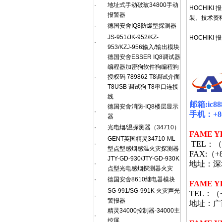
·
地址式手动破玻34800手动
HOCHIK
报警器
装、技术资
·
德国安舍IQ8防爆型探测器
JS-951/JK-952/KZ-
HOCHIKI
·
953/KZJ-956输入/输出模块
德国安舍ESSER IQ8调试器
编程器加密狗软件狗编程狗
·
授权码 789862 T8调试介面
T8USB 调试狗 T8串口连接
线
邮箱
:ic8
德国安舍消防-IQ8楼层显示
·
手机：
+8
器
·
光电烟/温探测器（34710）
FAME Y
GENT英国精灵34710-ML
TEL
：（
·
型点型感烟感温火灾探测器
FAX:
（
+
JTY-GD-930/JTY-GD-930K
地址：深
·
点型光电感烟探测器火灾
·
德国安舍8610继电器模块
FAME Y
SG-991/SG-991K 火灾声光
TEL
：（
·
警报器
地址：广
精灵34000控制器-34000主
·
控屏