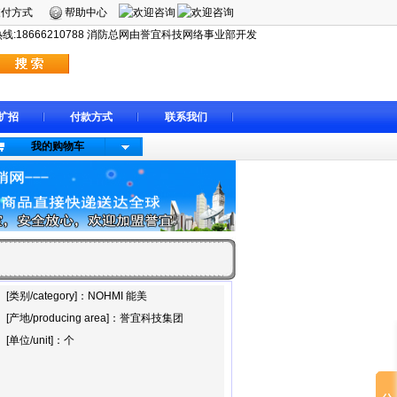
支付方式
帮助中心
:18666210788 消防总网由誉宜科技网络事业部开发
扩招
付款方式
联系我们
我的购物车
[类别/category]：NOHMI 能美
[产地/producing area]：誉宜科技集团
[单位/unit]：个