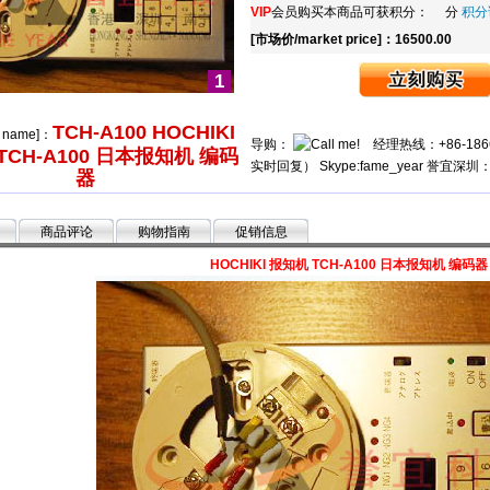
VIP
会员购买本商品可获积分： 分
积分
[市场价/market price]：16500.00
1
TCH-A100 HOCHIKI
e name]：
导购：
经理热线：+86-186662
TCH-A100 日本报知机 编码
实时回复） Skype:fame_year 誉宜深圳：0
器
商品评论
购物指南
促销信息
HOCHIKI 报知机 TCH-A100 日本报知机 编码器