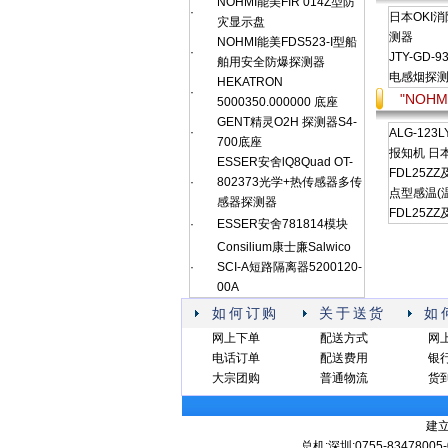
NOHMI能美FIR 014Z型防
·
日本OKI消
灾显示盘
测器
NOHMI能美FDS523-I型船
·
JTY-GD-9
舶用安全防爆探测器
电感烟探
HEKATRON
·
"NOH
5000350.000000 底座
GENT精灵O2H 探测器S4-
·
ALG-123
700底座
报知机 日
ESSER安舍lQ8Quad OT-
FDL25Z
·
802373光学+热传感器多传
点型感温(
感器探测器
FDL25ZZ
·
ESSER安舍781814模块
Consilium康士廉Salwico
·
SCI-A短路隔离器5200120-
00A
如何订购
关于送货
如
网上下单
配送方式
网
电话订单
配送费用
银
大宗团购
普通物流
货
建
总机:深圳:0755-83478005