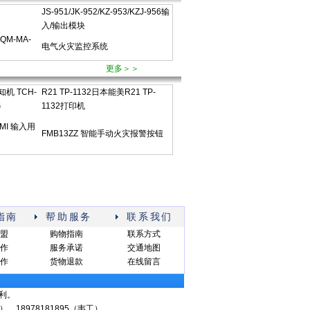
JS-951/JK-952/KZ-953/KZJ-956输
入/输出模块
M-MA-
电气火灾监控系统
更多＞＞
报知机 TCH-
R21 TP-1132日本能美R21 TP-
器
1132打印机
HMI 输入用
FMB13ZZ 智能手动火灾报警按钮
指南
帮助服务
联系我们
盟
购物指南
联系方式
作
服务承诺
交通地图
作
货物退款
在线留言
利。
信同号） 18978181895（韦工）