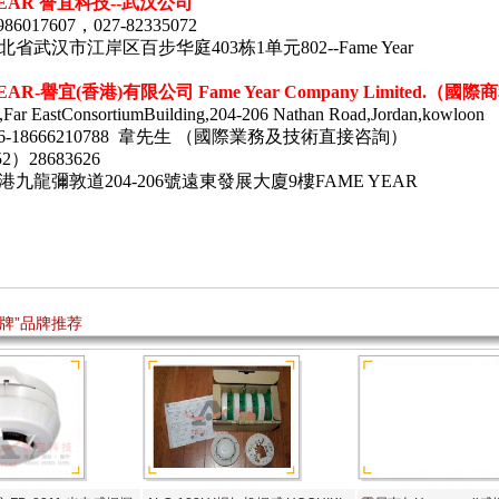
YEAR 誉宜科技--武汉公司
86017607，027-82335072
省武汉市江岸区百步华庭403栋1单元802--Fame Year
EAR-
譽宜
(
香港
)
有限公司
Fame Year Company Limited.
（國際商
Far EastConsortiumBuilding,204-206 Nathan Road,Jordan,kowloon
86-18666210788 韋先生 （國際業務及技術直接咨詢）
2）28683626
港九龍彌敦道
204-206
號遠東發展大廈
9
樓
FAME YEAR
品牌”品牌推荐