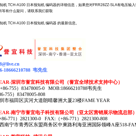
I 报知机 TCH-A100 日本报知机 编码器的详细信息，如果您对FRR28ZZ-SLA有
料等有什么疑问，请联系我们获取
 报知机 TCH-A100 日本报知机 编码器 的最新信息。
88@live.cn
6-18666210788
韦
先生
EAR-
深圳市誉宜科技有限公司（誉宜全球技术支持中心）
+86-755
）
83478005-0 MOB:18666210788
韦先生
86-755
）
83478005-808
圳市福田区滨河大道朗晴馨洲大厦
23
楼
FAME YEAR
EAR-
南宁市誉宜电子科技有限公司（亚太区营销展示物流总部
+86-771
）
2821300-0 FAX:
（
+86-771
）
2821300-808
西南宁市青秀区东盟商务区中柬路利海亚洲
国际领峰A座518-
FA