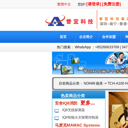
[请登录]
[免费注册]
繁體中文
您好!
首页
企业简介
合作加盟
热门搜索：
WhatsApp ：+85266633769
|
347
目前商品分类：
NOHMI 能美
-> TCH-A100
热卖商品分类
更多...
安舍IQ8消防
IQ8无线探测器
IQ8智能火灾报警控制器
马麦克MAMAC Systems