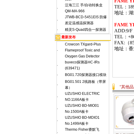
FAME 
泛海三江 手/自动转换盒
TEL：189
·
QM-MA-966
地址：湖北
JTWB-BCD-5451EIS 防爆
·
差定温感温探测器
FAME Y
·
精灵S-Quad四合一探测器
ADD:9/F ,
TEL：+
最新发布
FAX:（85
Crowcon TXgard-Plus
地址：香
·
Flameproof Toxic and
Oxygen Gas Detector
buveco探测器HC-IRs
·
(639471)
·
BG01.720探测器接口模块
BG01.501 2线路板（带屏
·
“其他
幕）
UZUSHIO ELECTRIC
·
NO.1166A板卡
UZUSHIO BD-MIO01
·
No.1500A板卡
UZUSHIO BD-MDIO1
·
No.1499A板卡
Thermo Fisher赛默飞
·