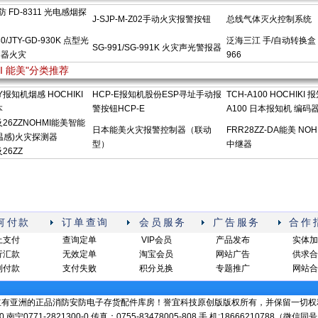
防 FD-8311 光电感烟探
J-SJP-M-Z02手动火灾报警按钮
总线气体灭火控制系统
30/JTY-GD-930K 点型光
泛海三江 手/自动转换盒 Q
SG-991/SG-991K 火灾声光警报器
测器火灾
966
MI 能美"分类推荐
LY报知机烟感 HOCHIKI
HCP-E报知机股份ESP寻址手动报
TCH-A100 HOCHIKI 
本
警按钮HCP-E
A100 日本报知机 编码
Z及26ZZNOHMI能美智能
日本能美火灾报警控制器（联动
FRR28ZZ-DA能美 NO
温感)火灾探测器
型）
中继器
及26ZZ
何付款
订单查询
会员服务
广告服务
合作
上支付
查询定单
VIP会员
产品发布
实体加
行汇款
无效定单
淘宝会员
网站广告
供求合
到付款
支付失败
积分兑换
专题推广
网站合
立有亚洲的正品消防安防电子存货配件库房！誉宜科技原创版版权所有，并保留一切权
-0 南宁0771-2821300-0 传真：0755-83478005-808 手 机:18666210788（微