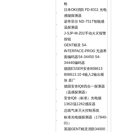
枪
日本OKI消防 FD-8311 光电
·
感烟探测器
诺帝菲尔 ND-751T智能感
·
温探测器
J-SJP-M-Z02手动火灾报警
·
按钮
GENT精灵 S4-
INTERFACE-PROG 无源界
·
面编码器S4-34450 S4-
34440编码器
德国ESSER安舍808613
·
808613.10 4输入2输出模
块 原厂
德国安舍IQ8四合一探测器
·
（温感探测器）
安舍IQ8（标准）光电烟
·
1362/温1262感应器
·
总线气体灭火控制系统
标准光电烟探测器（17840-
·
01）
英国GENT精灵消防34000