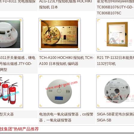
 FD-8311 光电感烟探
ALG-123LY报知机烟感 HOCHIKI
霍尼韦尔Honeywell
报知机 日本
TC806B1076/JTY-GD-
TC806B1076C
-DG311开关量烟感，继电
TCH-A100 HOCHIKI 报知机 TCH-
R21 TP-1132日本能美R
输出烟感 JTY-GD-
A100 日本报知机 编码器
1132打印机
联网型
型灭火器
电池供电一氧化碳报警器，co报警
SIGA-SB霍尼韦尔探
器，一氧化碳报警器
SIGA-SB
科技集团"热销产品推荐