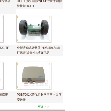
感烟探测器
HCP-E报知机股份ESP寻址手动报
警按钮HCP-E
21 TP-
全新滚动式计数器/打卷机验布机/
打码表(误差小) 精确正品
测器底座
PSBT001X普飞特联网型室内温度
变送器
更多＞＞