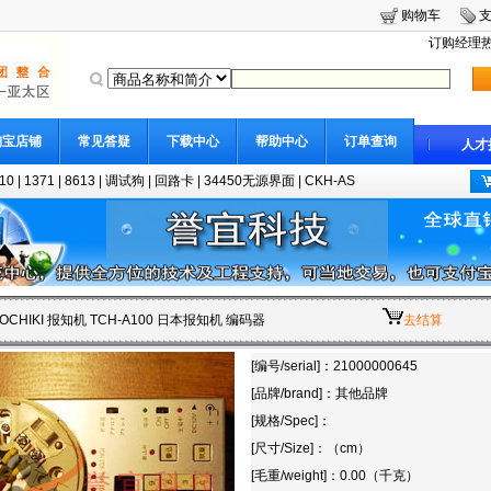
购物车
订购经理热线
淘宝店铺
常见答疑
下载中心
帮助中心
订单查询
人才
10
|
1371
|
8613
|
调试狗
|
回路卡
|
34450无源界面
|
CKH-AS
 HOCHIKI 报知机 TCH-A100 日本报知机 编码器
去结算
[编号/serial]：21000000645
[品牌/brand]：其他品牌
[规格/Spec]：
[尺寸/Size]：（cm）
[毛重/weight]：0.00（千克）