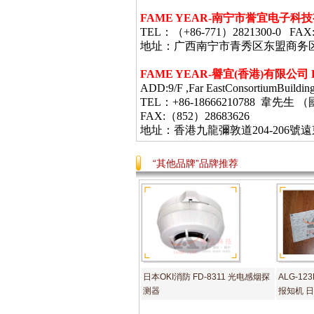
FAME YEAR-
南宁市誉宜电子科技
TEL
：（
+86-771
）
2821300-0 FAX
地址：广西南宁市青秀区东盟商务
FAME YEAR-
譽宜
(
香港
)
有限公司
ADD:9/F ,Far EastConsortiumBuildin
TEL：+86-18666210788 韋
FAX:（852）28683626
地址：香港九龍彌敦道
204-206
號遠
“其他品牌”品牌推荐
日本OKI消防 FD-8311 光电感烟探
ALG-12
测器
报知机 