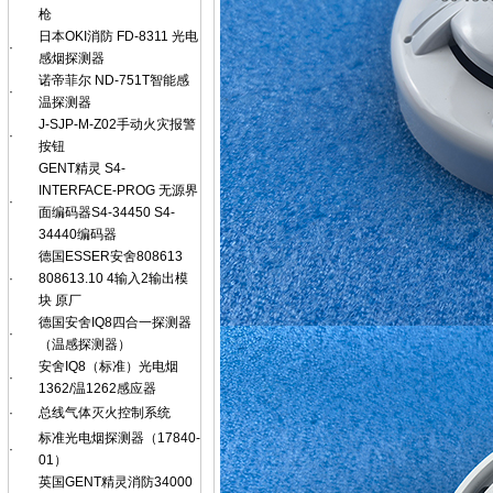
枪
日本OKI消防 FD-8311 光电
·
感烟探测器
诺帝菲尔 ND-751T智能感
·
温探测器
J-SJP-M-Z02手动火灾报警
·
按钮
GENT精灵 S4-
INTERFACE-PROG 无源界
·
面编码器S4-34450 S4-
34440编码器
德国ESSER安舍808613
·
808613.10 4输入2输出模
块 原厂
德国安舍IQ8四合一探测器
·
（温感探测器）
安舍IQ8（标准）光电烟
·
1362/温1262感应器
·
总线气体灭火控制系统
标准光电烟探测器（17840-
·
01）
英国GENT精灵消防34000