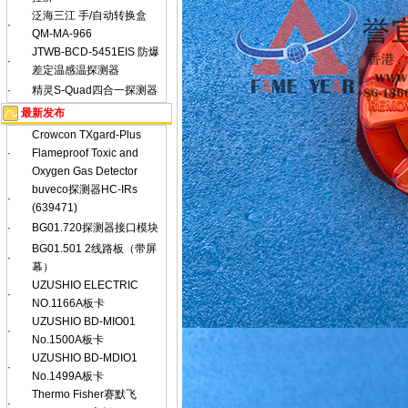
泛海三江 手/自动转换盒
·
QM-MA-966
JTWB-BCD-5451EIS 防爆
·
差定温感温探测器
·
精灵S-Quad四合一探测器
最新发布
Crowcon TXgard-Plus
·
Flameproof Toxic and
Oxygen Gas Detector
buveco探测器HC-IRs
·
(639471)
·
BG01.720探测器接口模块
BG01.501 2线路板（带屏
·
幕）
UZUSHIO ELECTRIC
·
NO.1166A板卡
UZUSHIO BD-MIO01
·
No.1500A板卡
UZUSHIO BD-MDIO1
·
No.1499A板卡
Thermo Fisher赛默飞
·