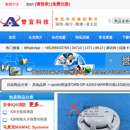
[请登录]
[免费注册]
繁體中文
您好!
首页
企业简介
合作加盟
淘宝店铺
常见答疑
下载
热门搜索：
WhatsApp ：+85266633769
|
34710
|
1371
|
8613
|
调试狗
|
回路卡
目前商品分类：
其他品牌
-> apollo阿波罗ORB-OP-42003-MAR带闪烁LE
热卖商品分类
更多...
安舍IQ8消防
IQ8无线探测器
IQ8智能火灾报警控制器
马麦克MAMAC Systems