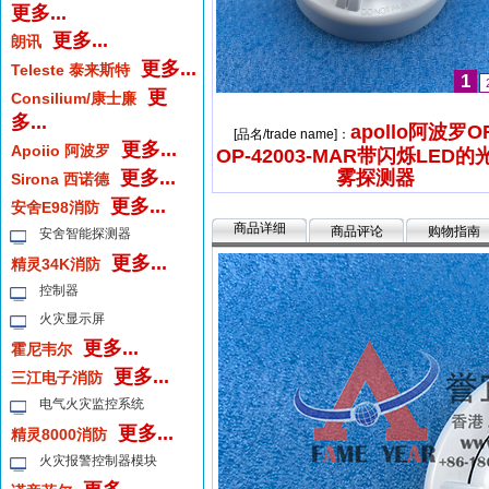
更多...
更多...
朗讯
更多...
Teleste 泰来斯特
1
更
Consilium/康士廉
多...
apollo阿波罗O
[品名/trade name]：
更多...
Apoiio 阿波罗
OP-42003-MAR带闪烁LED
更多...
雾探测器
Sirona 西诺德
更多...
安舍E98消防
商品详细
商品评论
购物指南
安舍智能探测器
更多...
精灵34K消防
控制器
火灾显示屏
更多...
霍尼韦尔
更多...
三江电子消防
电气火灾监控系统
更多...
精灵8000消防
火灾报警控制器模块