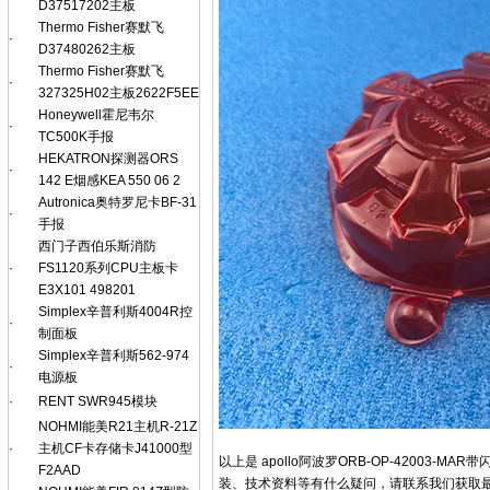
D37517202主板
Thermo Fisher赛默飞
·
D37480262主板
Thermo Fisher赛默飞
·
327325H02主板2622F5EE
Honeywell霍尼韦尔
·
TC500K手报
HEKATRON探测器ORS
·
142 E烟感KEA 550 06 2
Autronica奥特罗尼卡BF-31
·
手报
西门子西伯乐斯消防
·
FS1120系列CPU主板卡
E3X101 498201
Simplex辛普利斯4004R控
·
制面板
Simplex辛普利斯562-974
·
电源板
·
RENT SWR945模块
NOHMI能美R21主机R-21Z
·
主机CF卡存储卡J41000型
以上是 apollo阿波罗ORB-OP-4200
F2AAD
装、技术资料等有什么疑问，请联系我们获取