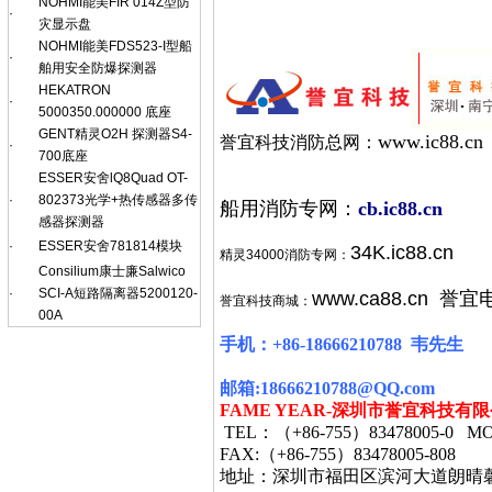
NOHMI能美FIR 014Z型防
·
灾显示盘
NOHMI能美FDS523-I型船
·
舶用安全防爆探测器
HEKATRON
·
5000350.000000 底座
GENT精灵O2H 探测器S4-
www.ic88.cn
誉宜科技消防总网：
·
700底座
ESSER安舍lQ8Quad OT-
·
802373光学+热传感器多传
船用消防专网：
cb.ic88.cn
感器探测器
·
ESSER安舍781814模块
34K.ic88.cn
精灵34000消防专网：
Consilium康士廉Salwico
·
SCI-A短路隔离器5200120-
www.ca88.cn
誉宜
誉宜科技商城：
00A
手机：
+86-18666210788
韦
先生
邮箱
:18666210788@QQ.com
FAME YEAR-
深圳市誉宜科技有限
TEL
：（
+86-755
）
83478005-0 MO
FAX:
（
+86-755
）
83478005-808
地址：深圳市福田区滨河大道朗晴