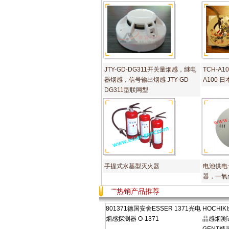
JTY-GD-DG311开关量烟感，继电
TCH-A10
器烟感，信号输出烟感 JTY-GD-
A100 
DG311型联网型
手提式水基型灭火器
电池供电
器，一氧
""热销产品推荐
801371德国安舍ESSER 1371光电
HOCHIK
烟感探测器 O-1371
品感烟测