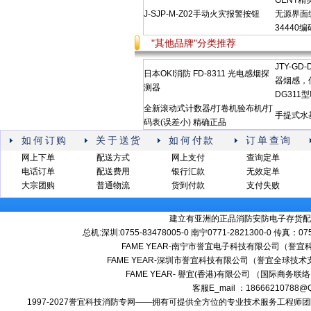
GENT精灵
J-SJP-M-Z02手动火灾报警按钮
无源界面编码
34440
"其他品牌"分类推荐
JTY-G
日本OKI消防 FD-8311 光电感烟探
器烟感，信
测器
DG311
全新滚动式计数器/打卷机验布机/打
手提式水
码表(误差小) 精确正品
如何订购
关于送货
如何付款
订单查询
网上下单
配送方式
网上支付
查询定单
电话订单
配送费用
银行汇款
无效定单
大宗团购
普通物流
货到付款
支付失败
建立有亚洲的正品消防安防电子存货配
总机:深圳:0755-83478005-0 南宁0771-2821300-0 传真：0
FAME YEAR-南宁市誉宜电子科技有限公司（誉
FAME YEAR-深圳市誉宜科技有限公司（誉宜全球技术
FAME YEAR- 譽宜(香港)有限公司 （国际商务联
客服E_mail ：18666210788
1997-2027誉宜科技消防专网——拥有可提供全方位的专业技术服务工程