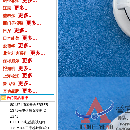
更多...
诺帝菲尔
更多...
江森
更多...
盛赛尔
更多...
西门子报警
更多...
日探
更多...
日本能美
更多...
爱德华
更多...
北京利达系列
更多...
保得威尔
更多...
报知机
更多...
上海松江
更多...
普飞特
更多...
其他品牌
热门商品排行
801371德国安舍ESSER
·
1371光电烟感探测器 O-
1371
HOCHIKI烟感测试烟枪
·
Tse-A100正品感烟测试烟