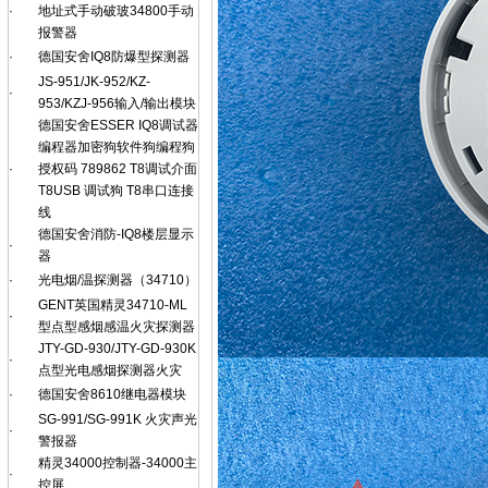
·
地址式手动破玻34800手动
报警器
·
德国安舍IQ8防爆型探测器
JS-951/JK-952/KZ-
·
953/KZJ-956输入/输出模块
德国安舍ESSER IQ8调试器
编程器加密狗软件狗编程狗
·
授权码 789862 T8调试介面
T8USB 调试狗 T8串口连接
线
德国安舍消防-IQ8楼层显示
·
器
·
光电烟/温探测器（34710）
GENT英国精灵34710-ML
·
型点型感烟感温火灾探测器
JTY-GD-930/JTY-GD-930K
·
点型光电感烟探测器火灾
·
德国安舍8610继电器模块
SG-991/SG-991K 火灾声光
·
警报器
精灵34000控制器-34000主
·
控屏