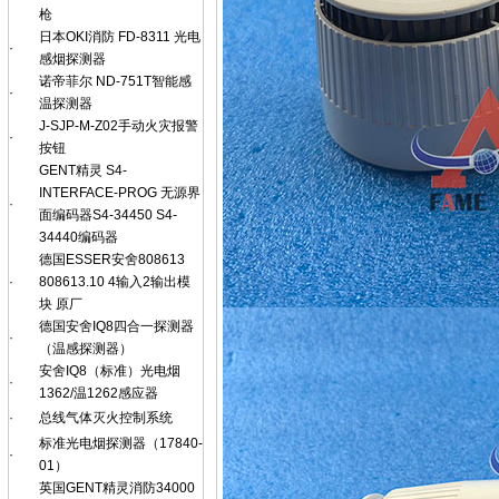
枪
日本OKI消防 FD-8311 光电
·
感烟探测器
诺帝菲尔 ND-751T智能感
·
温探测器
J-SJP-M-Z02手动火灾报警
·
按钮
GENT精灵 S4-
INTERFACE-PROG 无源界
·
面编码器S4-34450 S4-
34440编码器
德国ESSER安舍808613
·
808613.10 4输入2输出模
块 原厂
德国安舍IQ8四合一探测器
·
（温感探测器）
安舍IQ8（标准）光电烟
·
1362/温1262感应器
·
总线气体灭火控制系统
标准光电烟探测器（17840-
·
01）
英国GENT精灵消防34000