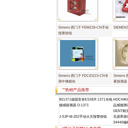
Simens 西门子 FDM228-CN手动
SIEMEN
报警按钮
Simens 西门子 FDCIO223-CN专
Simen
用中继模块
雾探测器
""热销产品推荐
801371德国安舍ESSER 1371光电
HOCHIK
烟感探测器 O-1371
品感烟测
GENT精灵
J-SJP-M-Z02手动火灾报警按钮
无源界面编码
34440