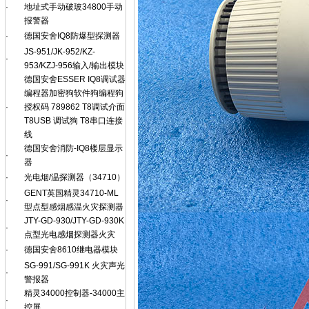
·
地址式手动破玻34800手动
报警器
·
德国安舍IQ8防爆型探测器
JS-951/JK-952/KZ-
·
953/KZJ-956输入/输出模块
德国安舍ESSER IQ8调试器
编程器加密狗软件狗编程狗
·
授权码 789862 T8调试介面
T8USB 调试狗 T8串口连接
线
德国安舍消防-IQ8楼层显示
·
器
·
光电烟/温探测器（34710）
GENT英国精灵34710-ML
·
型点型感烟感温火灾探测器
JTY-GD-930/JTY-GD-930K
·
点型光电感烟探测器火灾
·
德国安舍8610继电器模块
SG-991/SG-991K 火灾声光
·
警报器
精灵34000控制器-34000主
·
控屏