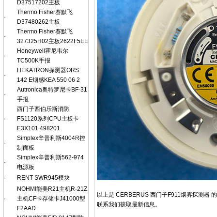
D37517202主板
Thermo Fisher赛默飞
·
D37480262主板
Thermo Fisher赛默飞
·
327325H02主板2622F5EE
Honeywell霍尼韦尔
·
TC500K手报
HEKATRON探测器ORS
·
142 E烟感KEA 550 06 2
Autronica奥特罗尼卡BF-31
·
手报
西门子西伯乐斯消防
·
FS1120系列CPU主板卡
E3X101 498201
Simplex辛普利斯4004R控
·
制面板
Simplex辛普利斯562-974
·
电源板
·
RENT SWR945模块
NOHMI能美R21主机R-21Z
以上是 CERBERUS 西门子F911烟雾
·
主机CF卡存储卡J41000型
联系我们获取最新信息。
F2AAD