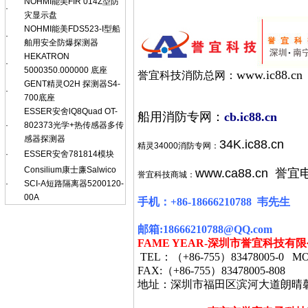
NOHMI能美FIR 014Z型防
·
灾显示盘
NOHMI能美FDS523-I型船
·
舶用安全防爆探测器
HEKATRON
·
5000350.000000 底座
www.ic88.cn
誉宜科技消防总网：
GENT精灵O2H 探测器S4-
·
700底座
ESSER安舍lQ8Quad OT-
船用消防专网：
cb.ic88.cn
·
802373光学+热传感器多传
感器探测器
34K.ic88.cn
精灵34000消防专网：
·
ESSER安舍781814模块
Consilium康士廉Salwico
www.ca88.cn
誉宜
誉宜科技商城：
·
SCI-A短路隔离器5200120-
00A
手机：
+86-18666210788
韦
先生
邮箱
:18666210788@QQ.com
FAME YEAR-
深圳市誉宜科技有限
TEL
：（
+86-755
）
83478005-0 MO
FAX:
（
+86-755
）
83478005-808
地址：深圳市福田区滨河大道朗晴