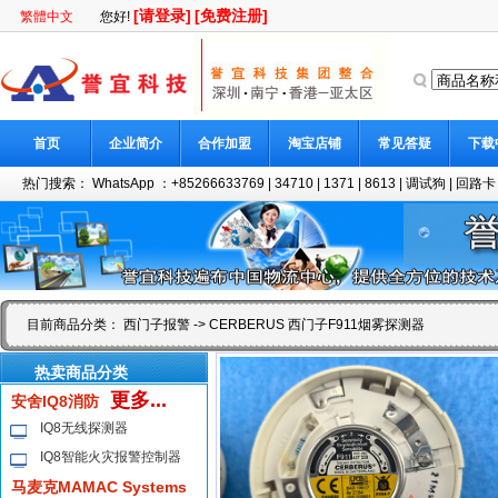
[请登录]
[免费注册]
繁體中文
您好!
首页
企业简介
合作加盟
淘宝店铺
常见答疑
下载
热门搜索：
WhatsApp ：+85266633769
|
34710
|
1371
|
8613
|
调试狗
|
回路卡
目前商品分类：
西门子报警
-> CERBERUS 西门子F911烟雾探测器
热卖商品分类
更多...
安舍IQ8消防
IQ8无线探测器
IQ8智能火灾报警控制器
马麦克MAMAC Systems