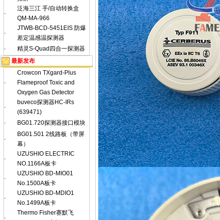
泛海三江 手/自动转换盒
·
QM-MA-966
JTWB-BCD-5451EIS 防爆
·
差定温感温探测器
·
精灵S-Quad四合一探测器
最新发布
Crowcon TXgard-Plus
·
Flameproof Toxic and
Oxygen Gas Detector
buveco探测器HC-IRs
·
(639471)
·
BG01.720探测器接口模块
BG01.501 2线路板（带屏
·
幕）
UZUSHIO ELECTRIC
·
NO.1166A板卡
UZUSHIO BD-MIO01
·
No.1500A板卡
UZUSHIO BD-MDIO1
·
No.1499A板卡
Thermo Fisher赛默飞
·