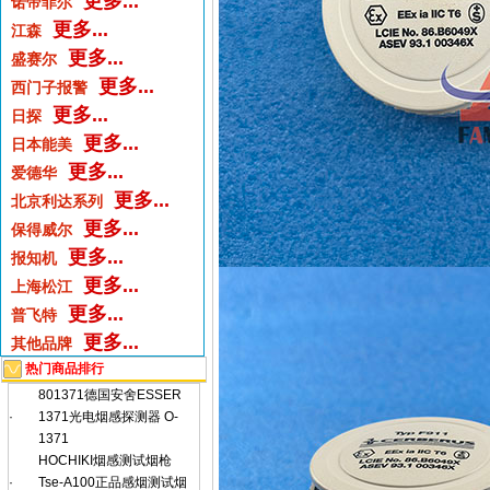
更多...
诺帝菲尔
更多...
江森
更多...
盛赛尔
更多...
西门子报警
更多...
日探
更多...
日本能美
更多...
爱德华
更多...
北京利达系列
更多...
保得威尔
更多...
报知机
更多...
上海松江
更多...
普飞特
更多...
其他品牌
热门商品排行
801371德国安舍ESSER
·
1371光电烟感探测器 O-
1371
HOCHIKI烟感测试烟枪
·
Tse-A100正品感烟测试烟