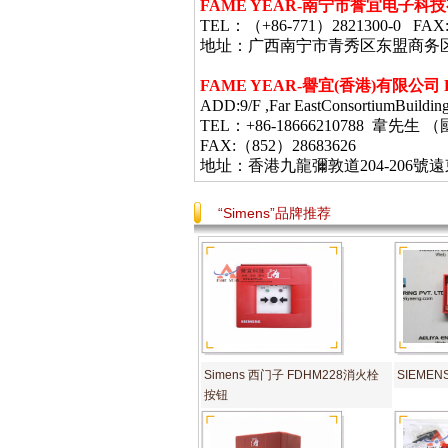
FAME YEAR-
南宁市誉宜电子科技
TEL
：（
+86-771
）
2821300-0 FAX
地址：广西南宁市青秀区东盟商务
FAME YEAR-
譽宜
(
香港
)
有限公司
ADD:9/F ,Far EastConsortiumBuildin
TEL：+86-18666210788 韋
FAX:（852）28683626
地址：香港九龍彌敦道
204-206
號遠
“Simens”品牌推荐
Simens 西门子 FDHM228消火栓
SIEMEN
按钮