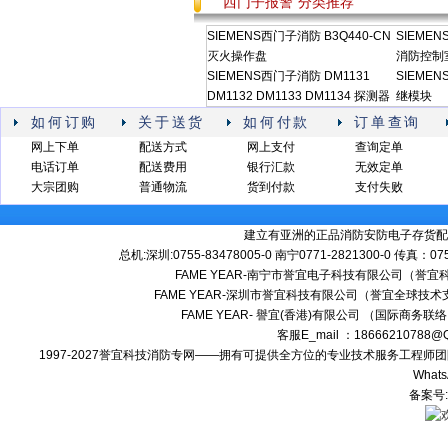
"西门子报警"分类推荐
SIEMENS西门子消防 B3Q440-CN
SIEMEN
灭火操作盘
消防控制
SIEMENS西门子消防 DM1131
SIEMEN
DM1132 DM1133 DM1134 探测器
继模块
如何订购
关于送货
如何付款
订单查询
网上下单
配送方式
网上支付
查询定单
电话订单
配送费用
银行汇款
无效定单
大宗团购
普通物流
货到付款
支付失败
建立有亚洲的正品消防安防电子存货配
总机:深圳:0755-83478005-0 南宁0771-2821300-0 传真：0
FAME YEAR-南宁市誉宜电子科技有限公司（誉
FAME YEAR-深圳市誉宜科技有限公司（誉宜全球技术
FAME YEAR- 譽宜(香港)有限公司 （国际商务联
客服E_mail ：18666210788
1997-2027誉宜科技消防专网——拥有可提供全方位的专业技术服务工程
Whats
备案号: