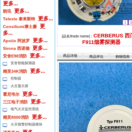
更多...
更多...
朗讯
更多...
Teleste 泰来斯特
1
更
Consilium/康士廉
多...
CERBERUS 
[品名/trade name]：
更多...
Apoiio 阿波罗
F911烟雾探测器
更多...
Sirona 西诺德
更多...
安舍E98消防
商品详细
商品评论
购物指南
安舍智能探测器
更多...
精灵34K消防
控制器
火灾显示屏
更多...
霍尼韦尔
更多...
三江电子消防
电气火灾监控系统
更多...
精灵8000消防
火灾报警控制器模块